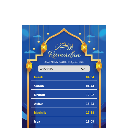
Ahad, 24 Safar 1448 H / 09 Agustus 2026
Imsak
04:34
Subuh
04:44
Dzuhur
12:02
Ashar
15:23
Maghrib
17:58
Isya
19:09