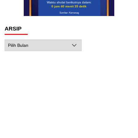
Waktu sholat berikutnya dalam:
0 jam 40 menit 34 detik
Sumber: Kemenag
ARSIP
Arsip