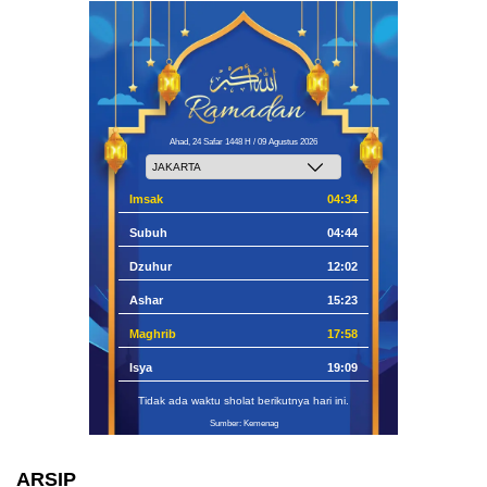
Ahad, 24 Safar 1448 H / 09 Agustus 2026
Imsak
04:34
Subuh
04:44
Dzuhur
12:02
Ashar
15:23
Maghrib
17:58
Isya
19:09
Tidak ada waktu sholat berikutnya hari ini.
Sumber: Kemenag
ARSIP