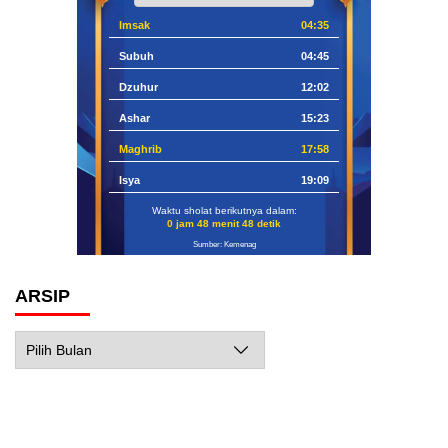
Imsak
04:35
Subuh
04:45
Dzuhur
12:02
Ashar
15:23
Maghrib
17:58
Isya
19:09
Waktu sholat berikutnya dalam:
0 jam 48 menit 47 detik
Sumber: Kemenag
ARSIP
Arsip