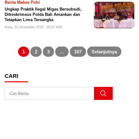
Berita Mabes Polri
Ungkap Praktik Ilegal Migas Bersubsidi,
Ditreskrimsus Polda Bali Amankan dan
Tetapkan Lima Tersangka
Rabu, 31 Desember 2025 - 05:57 WIB
Paginasi
pos
1
2
3
…
107
Selanjutnya
CARI