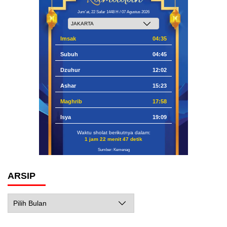
Jum'at, 22 Safar 1448 H / 07 Agustus 2026
Imsak
04:35
Subuh
04:45
Dzuhur
12:02
Ashar
15:23
Maghrib
17:58
Isya
19:09
Waktu sholat berikutnya dalam:
1 jam 22 menit 46 detik
Sumber: Kemenag
ARSIP
Arsip