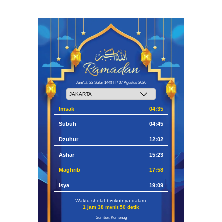
Jum'at, 22 Safar 1448 H / 07 Agustus 2026
Imsak
04:35
Subuh
04:45
Dzuhur
12:02
Ashar
15:23
Maghrib
17:58
Isya
19:09
Waktu sholat berikutnya dalam:
1 jam 38 menit 49 detik
Sumber: Kemenag