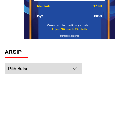
Maghrib
17:58
Isya
19:09
Waktu sholat berikutnya dalam:
2 jam 56 menit 25 detik
Sumber: Kemenag
ARSIP
Arsip