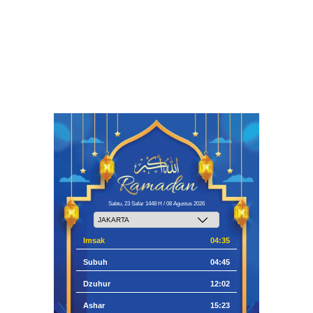
Sabtu, 23 Safar 1448 H / 08 Agustus 2026
Imsak
04:35
Subuh
04:45
Dzuhur
12:02
Ashar
15:23