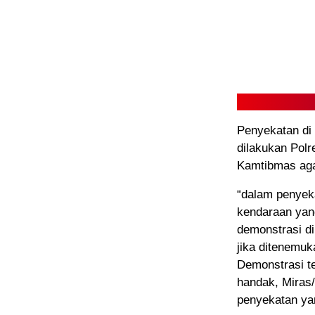
Penyekatan di B
dilakukan Pol
Kamtibmas aga
“dalam penyeka
kendaraan yan
demonstrasi di
jika ditenemu
Demonstrasi te
handak, Miras/
penyekatan ya