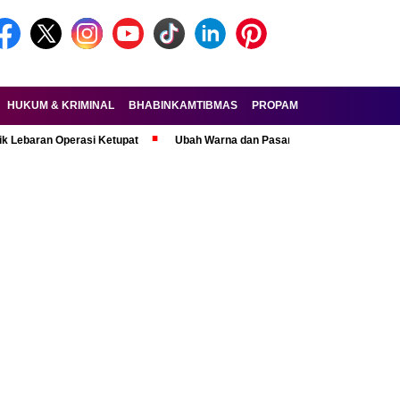
HUKUM & KRIMINAL
BHABINKAMTIBMAS
PROPAM
FORKOPIMDA
n Operasi Ketupat
Ubah Warna dan Pasang Pelat Palsu, Pelaku Curanmo