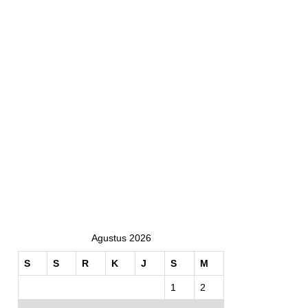
Agustus 2026
S
S
R
K
J
S
M
1
2