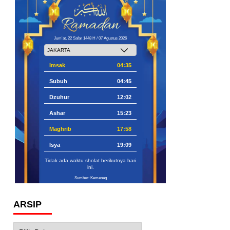
Jum'at, 22 Safar 1448 H / 07 Agustus 2026
Imsak
04:35
Subuh
04:45
Dzuhur
12:02
Ashar
15:23
Maghrib
17:58
Isya
19:09
Tidak ada waktu sholat berikutnya hari
ini.
Sumber: Kemenag
ARSIP
Arsip