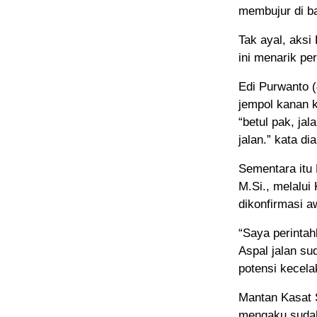
membujur di b
Tak ayal, aksi
ini menarik pe
Edi Purwanto 
jempol kanan 
“betul pak, j
jalan.” kata d
Sementara itu
M.Si., melalui
dikonfirmasi 
“Saya perinta
Aspal jalan s
potensi kecela
Mantan Kasat 
mengaku sudah 