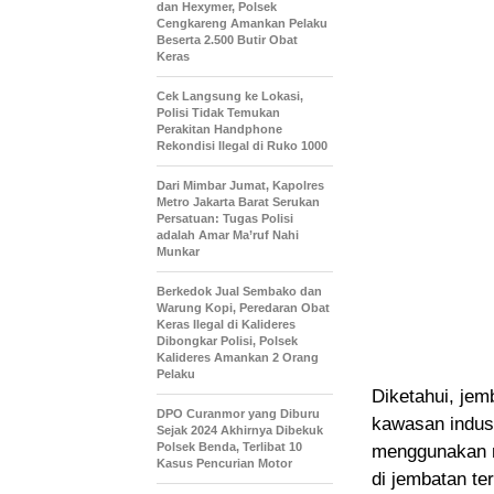
dan Hexymer, Polsek
Cengkareng Amankan Pelaku
Beserta 2.500 Butir Obat
Keras
Cek Langsung ke Lokasi,
Polisi Tidak Temukan
Perakitan Handphone
Rekondisi Ilegal di Ruko 1000
Dari Mimbar Jumat, Kapolres
Metro Jakarta Barat Serukan
Persatuan: Tugas Polisi
adalah Amar Ma’ruf Nahi
Munkar
Berkedok Jual Sembako dan
Warung Kopi, Peredaran Obat
Keras Ilegal di Kalideres
Dibongkar Polisi, Polsek
Kalideres Amankan 2 Orang
Pelaku
Diketahui, jem
DPO Curanmor yang Diburu
kawasan indust
Sejak 2024 Akhirnya Dibekuk
Polsek Benda, Terlibat 10
menggunakan mo
Kasus Pencurian Motor
di jembatan te