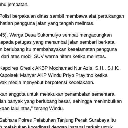
ahu jembatan.
 Polisi berpakaian dinas sambil membawa alat pertukangan
rhatian pengguna jalan yang tengah melintas.
(45), Warga Desa Sukomulyo sempat mengacungkan
kepada petugas yang menambal jalan sembari berkata,
alan berlubang itu membahayakan keselamatan pengguna
ia dari atas mobil SUV warna hitam ketika melintas.
 Kapolres Gresik AKBP Mochamad Nur Azis, S.H., S.I.K.,
 Kapolsek Manyar AKP Windu Priyo Prayitno ketika
awak media menyebut berpotensi kecelakaan.
hkan anggota untuk melakukan penambalan sementara.
udah banyak yang berlubang besar, sehingga menimbulkan
kaan lalulintas,” terang Windu.
Sabhara Polres Pelabuhan Tanjung Perak Surabaya itu
melakukan koordinasi dengan instansi terkait untuk