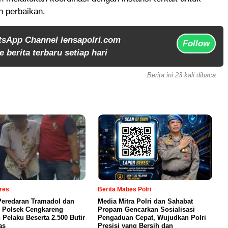
n perbaikan.
tsApp Channel lensapolri.com
Follow
 berita terbaru setiap hari
Berita ini 23 kali dibaca
lres
Berita Mabes Polri
eredaran Tramadol dan
Media Mitra Polri dan Sahabat
 Polsek Cengkareng
Propam Gencarkan Sosialisasi
Pelaku Beserta 2.500 Butir
Pengaduan Cepat, Wujudkan Polri
as
Presisi yang Bersih dan