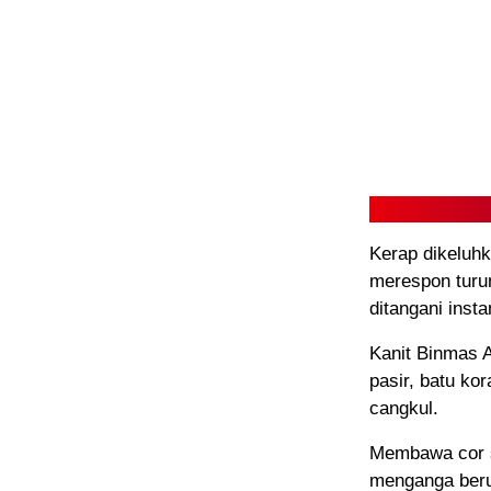
Kerap dikeluhk
merespon turu
ditangani inst
Kanit Binmas A
pasir, batu ko
cangkul.
Membawa cor s
menganga beru