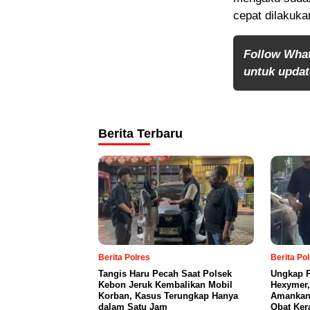
cepat dilakuka
Follow Wha
untuk update
Berita Terbaru
Berita Polres
Berita Po
Tangis Haru Pecah Saat Polsek
Ungkap P
Kebon Jeruk Kembalikan Mobil
Hexymer,
Korban, Kasus Terungkap Hanya
Amankan 
dalam Satu Jam
Obat Ker