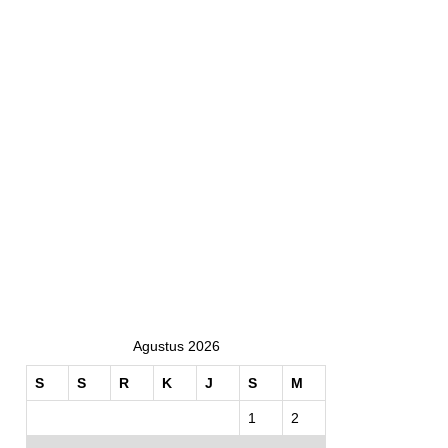
Agustus 2026
S
S
R
K
J
S
M
1
2