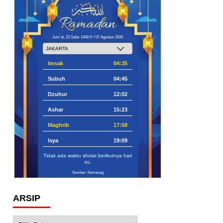
Jum'at, 22 Safar 1448 H / 07 Agustus 2026
Imsak
04:35
Subuh
04:45
Dzuhur
12:02
Ashar
15:23
Maghrib
17:58
Isya
19:09
Tidak ada waktu sholat berikutnya hari
ini.
Sumber: Kemenag
ARSIP
Arsip