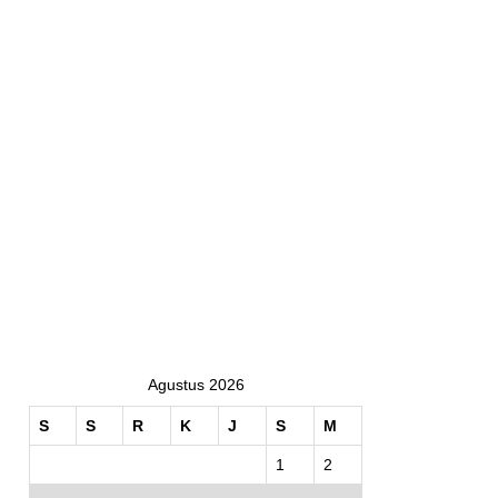
Agustus 2026
S
S
R
K
J
S
M
1
2