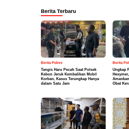
Berita Terbaru
Berita Polres
Berita Po
Tangis Haru Pecah Saat Polsek
Ungkap P
Kebon Jeruk Kembalikan Mobil
Hexymer,
Korban, Kasus Terungkap Hanya
Amankan 
dalam Satu Jam
Obat Ker