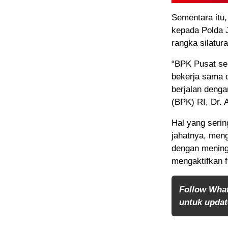
Sementara itu
kepada Polda 
rangka silatur
“BPK Pusat sen
bekerja sama 
berjalan deng
(BPK) RI, Dr.
Hal yang serin
jahatnya, meng
dengan mening
mengaktifkan 
Follow Wha
untuk update