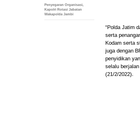
Penyegaran Organisasi,
Kapolri Rotasi Jabatan
Wakapolda Jambi
“Polda Jatim 
serta penanga
Kodam serta st
juga dengan BP
penyidikan yan
selalu berjalan
(21/2/2022).