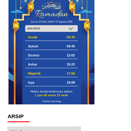
Jum'at, 22 Safar 1448 H / 07 Agustus 2026
Imsak
04:35
Subuh
04:45
Dzuhur
12:02
Ashar
15:23
Maghrib
17:58
Isya
19:09
Waktu sholat berikutnya dalam:
1 jam 45 menit 14 detik
Sumber: Kemenag
ARSIP
Arsip