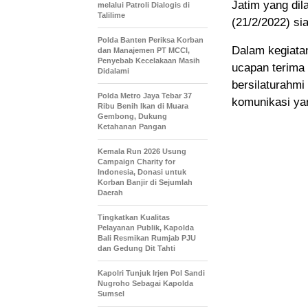
Jatim yang dil
melalui Patroli Dialogis di
Talilime
(21/2/2022) si
Polda Banten Periksa Korban
Dalam kegiata
dan Manajemen PT MCCI,
Penyebab Kecelakaan Masih
ucapan terima
Didalami
bersilaturahmi
Polda Metro Jaya Tebar 37
komunikasi ya
Ribu Benih Ikan di Muara
Gembong, Dukung
Ketahanan Pangan
Kemala Run 2026 Usung
Campaign Charity for
Indonesia, Donasi untuk
Korban Banjir di Sejumlah
Daerah
Tingkatkan Kualitas
Pelayanan Publik, Kapolda
Bali Resmikan Rumjab PJU
dan Gedung Dit Tahti
Kapolri Tunjuk Irjen Pol Sandi
Nugroho Sebagai Kapolda
Sumsel