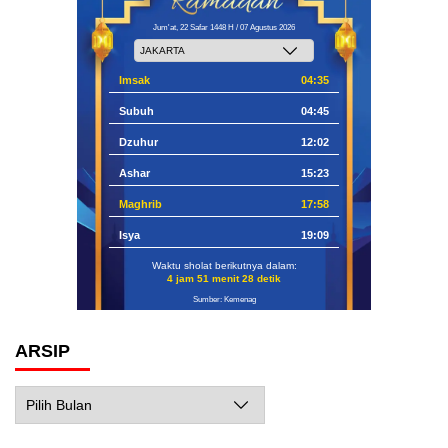
Jum'at, 22 Safar 1448 H / 07 Agustus 2026
Imsak
04:35
Subuh
04:45
Dzuhur
12:02
Ashar
15:23
Maghrib
17:58
Isya
19:09
Waktu sholat berikutnya dalam:
4 jam 51 menit 27 detik
Sumber: Kemenag
ARSIP
Arsip