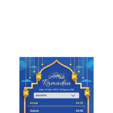
Sabtu, 23 Safar 1448 H / 08 Agustus 2026
Imsak
04:35
Subuh
04:45