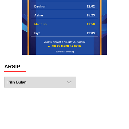
Dzuhur
12:02
Ashar
15:23
Maghrib
17:58
Isya
19:09
Waktu sholat berikutnya dalam:
1 jam 10 menit 40 detik
Sumber: Kemenag
ARSIP
Arsip