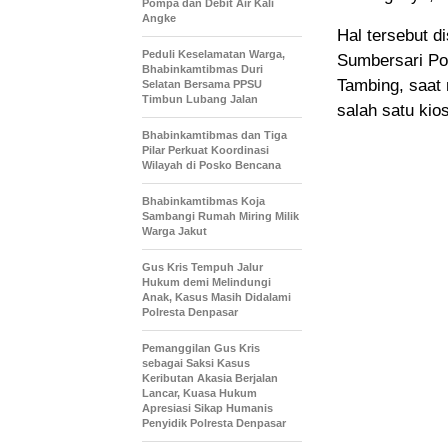
Pompa dan Debit Air Kali
Angke
Hal tersebut 
Peduli Keselamatan Warga,
Sumbersari Po
Bhabinkamtibmas Duri
Tambing, saat
Selatan Bersama PPSU
Timbun Lubang Jalan
salah satu kio
Bhabinkamtibmas dan Tiga
Pilar Perkuat Koordinasi
Wilayah di Posko Bencana
Bhabinkamtibmas Koja
Sambangi Rumah Miring Milik
Warga Jakut
Gus Kris Tempuh Jalur
Hukum demi Melindungi
Anak, Kasus Masih Didalami
Polresta Denpasar
Pemanggilan Gus Kris
sebagai Saksi Kasus
Keributan Akasia Berjalan
Lancar, Kuasa Hukum
Apresiasi Sikap Humanis
Penyidik Polresta Denpasar