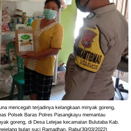
a mencegah terjadinya kelangkaan minyak goreng,
mas Polsek Baras Polres Pasangkayu memantau
nyak goreng, di Desa Lelejae kecamatan Bulutaba Kab.
ejelang bulan suci Ramadhan, Rabu(30/03/2022)