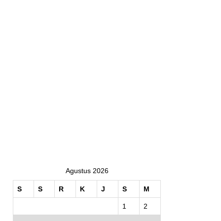
Agustus 2026
S
S
R
K
J
S
M
1
2