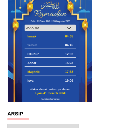
Sabtu, 23 Safar 1448 H / 08 Agustus 2026
Imsak
04:35
Subuh
04:45
Dzuhur
12:02
Ashar
15:23
Maghrib
17:58
Isya
19:09
Waktu sholat berikutnya dalam:
3 jam 41 menit 4 detik
Sumber: Kemenag
ARSIP
Arsip