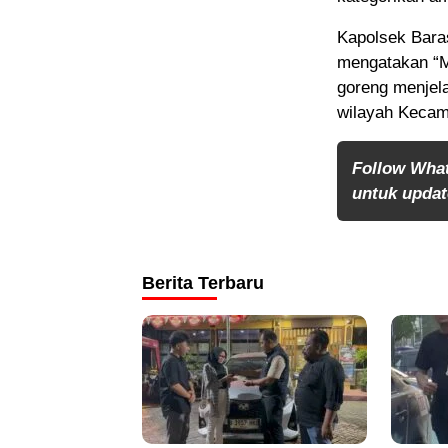
Kapolsek Baras
mengatakan “M
goreng menjel
wilayah Kecam
Follow Wha
untuk update
Berita Terbaru