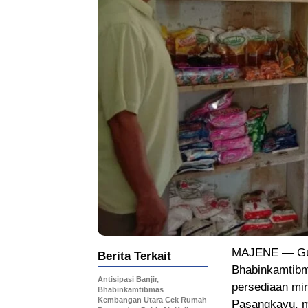
MAJENE — Gun
Berita Terkait
Bhabinkamtib
Antisipasi Banjir,
persediaan mi
Bhabinkamtibmas
Kembangan Utara Cek Rumah
Pasangkayu, m