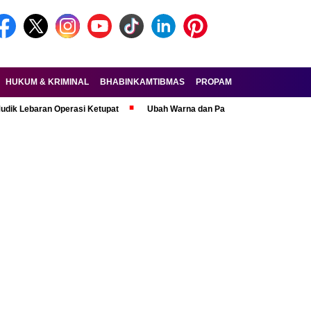
HUKUM & KRIMINAL
BHABINKAMTIBMAS
PROPAM
FORKOPIMDA
ran Operasi Ketupat
Ubah Warna dan Pasang Pelat Palsu, Pelaku Curan