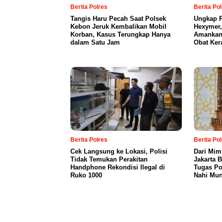
Berita Polres
Berita Po
Tangis Haru Pecah Saat Polsek
Ungkap P
Kebon Jeruk Kembalikan Mobil
Hexymer,
Korban, Kasus Terungkap Hanya
Amankan 
dalam Satu Jam
Obat Ker
Berita Polres
Berita Po
Cek Langsung ke Lokasi, Polisi
Dari Mim
Tidak Temukan Perakitan
Jakarta 
Handphone Rekondisi Ilegal di
Tugas Po
Ruko 1000
Nahi Mun