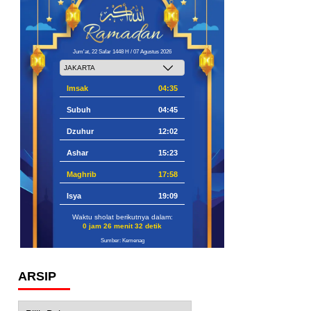
Jum'at, 22 Safar 1448 H / 07 Agustus 2026
Imsak
04:35
Subuh
04:45
Dzuhur
12:02
Ashar
15:23
Maghrib
17:58
Isya
19:09
Waktu sholat berikutnya dalam:
0 jam 26 menit 31 detik
Sumber: Kemenag
ARSIP
Arsip