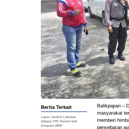
Balikpapan – D
Berita Terkait
masyarakat te
Lapas Jember Lakukan
memberi himba
Sidang TPP, Penuhi Hak
Integrasi WBP
penyebaran wab