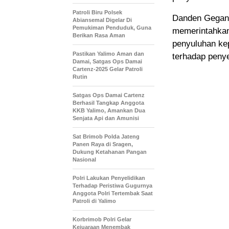
Patroli Biru Polsek
Danden Gegana
Abiansemal Digelar Di
Pemukiman Penduduk, Guna
memerintahkan
Berikan Rasa Aman
penyuluhan ke
Pastikan Yalimo Aman dan
terhadap peny
Damai, Satgas Ops Damai
Cartenz-2025 Gelar Patroli
Rutin
Satgas Ops Damai Cartenz
Berhasil Tangkap Anggota
KKB Yalimo, Amankan Dua
Senjata Api dan Amunisi
Sat Brimob Polda Jateng
Panen Raya di Sragen,
Dukung Ketahanan Pangan
Nasional
Polri Lakukan Penyelidikan
Terhadap Peristiwa Gugurnya
Anggota Polri Tertembak Saat
Patroli di Yalimo
Korbrimob Polri Gelar
Kejuaraan Menembak