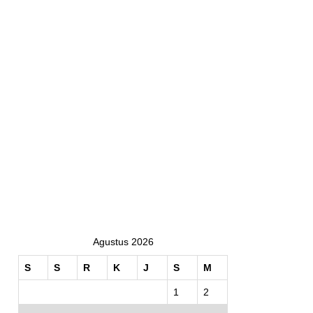
Agustus 2026
S
S
R
K
J
S
M
1
2