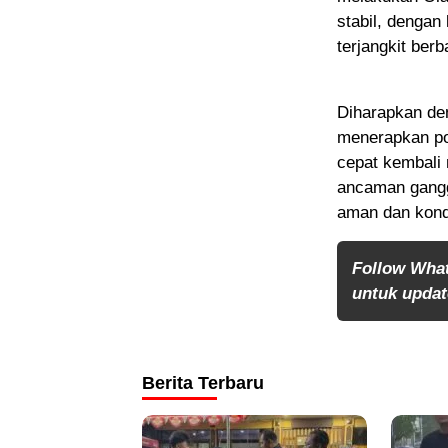
stabil, dengan
terjangkit ber
Diharapkan de
menerapkan po
cepat kembali 
ancaman gangg
aman dan kondu
Follow Wha
untuk update
Berita Terbaru