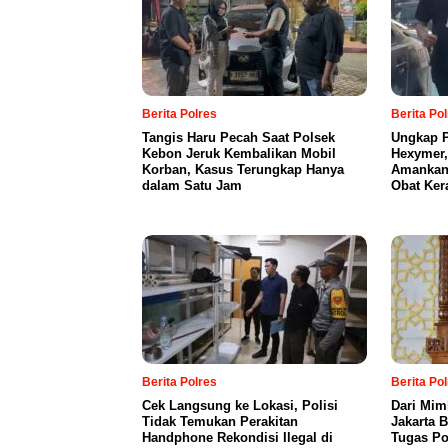
Berita Polres
Berita Po
Tangis Haru Pecah Saat Polsek
Ungkap P
Kebon Jeruk Kembalikan Mobil
Hexymer,
Korban, Kasus Terungkap Hanya
Amankan 
dalam Satu Jam
Obat Ker
Berita Polres
Berita Po
Cek Langsung ke Lokasi, Polisi
Dari Mim
Tidak Temukan Perakitan
Jakarta 
Handphone Rekondisi Ilegal di
Tugas Po