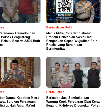
lres
Berita Mabes Polri
eredaran Tramadol dan
Media Mitra Polri dan Sahabat
 Polsek Cengkareng
Propam Gencarkan Sosialisasi
Pelaku Beserta 2.500 Butir
Pengaduan Cepat, Wujudkan Polri
as
Presisi yang Bersih dan
Berintegritas
lres
Berita Polres
bar Jumat, Kapolres Metro
Berkedok Jual Sembako dan
Barat Serukan Persatuan:
Warung Kopi, Peredaran Obat Keras
lisi adalah Amar Ma’ruf
Ilegal di Kalideres Dibongkar Polisi,