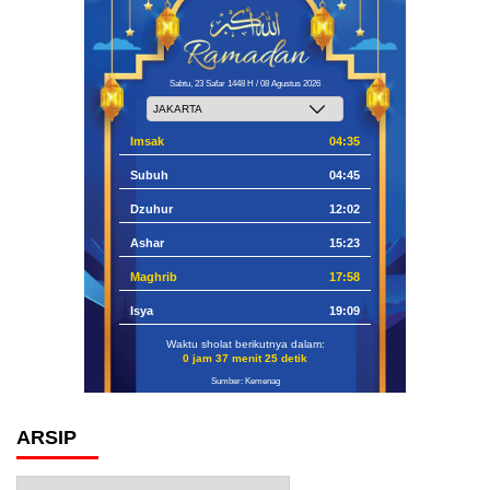
Sabtu, 23 Safar 1448 H / 08 Agustus 2026
Imsak
04:35
Subuh
04:45
Dzuhur
12:02
Ashar
15:23
Maghrib
17:58
Isya
19:09
Waktu sholat berikutnya dalam:
0 jam 37 menit 24 detik
Sumber: Kemenag
ARSIP
Arsip