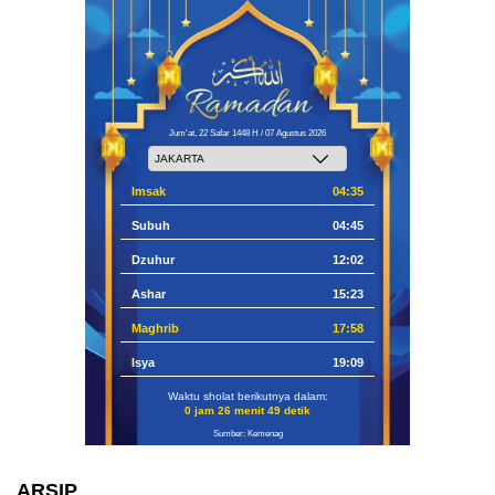
Jum'at, 22 Safar 1448 H / 07 Agustus 2026
Imsak
04:35
Subuh
04:45
Dzuhur
12:02
Ashar
15:23
Maghrib
17:58
Isya
19:09
Waktu sholat berikutnya dalam:
0 jam 26 menit 48 detik
Sumber: Kemenag
ARSIP