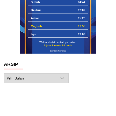
Subuh
04:44
Dzuhur
12:02
Ashar
15:23
Maghrib
17:58
Isya
19:09
Waktu sholat berikutnya dalam:
0 jam 8 menit 37 detik
Sumber: Kemenag
ARSIP
Arsip