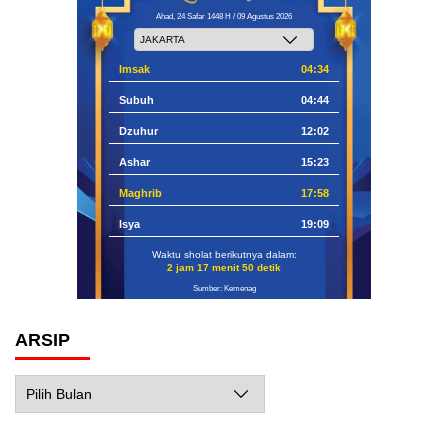
Ahad, 24 Safar 1448 H / 09 Agustus 2026
Imsak
04:34
Subuh
04:44
Dzuhur
12:02
Ashar
15:23
Maghrib
17:58
Isya
19:09
Waktu sholat berikutnya dalam:
2 jam 17 menit 49 detik
Sumber: Kemenag
ARSIP
Arsip