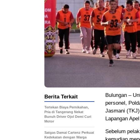
Bulungan – Un
Berita Terkait
personel, Pol
Tertekan Biaya Pernikahan,
Jasmani (TKJ) 
Pria di Tangerang Nekat
Bunuh Driver Ojol Demi Curi
Lapangan Apel
Motor
Sebelum pelaks
Satgas Damai Cartenz Perkuat
Kedekatan dengan Warga
kemudian meng