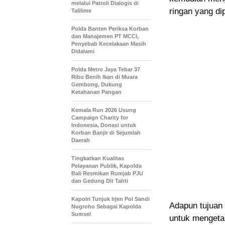
melalui Patroli Dialogis di
ringan yang di
Talilime
Polda Banten Periksa Korban
dan Manajemen PT MCCI,
Penyebab Kecelakaan Masih
Didalami
Polda Metro Jaya Tebar 37
Ribu Benih Ikan di Muara
Gembong, Dukung
Ketahanan Pangan
Kemala Run 2026 Usung
Campaign Charity for
Indonesia, Donasi untuk
Korban Banjir di Sejumlah
Daerah
Tingkatkan Kualitas
Pelayanan Publik, Kapolda
Bali Resmikan Rumjab PJU
dan Gedung Dit Tahti
Kapolri Tunjuk Irjen Pol Sandi
Adapun tujuan 
Nugroho Sebagai Kapolda
Sumsel
untuk mengetah