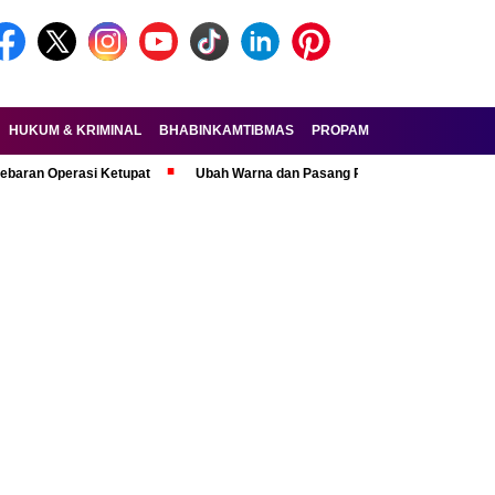
HUKUM & KRIMINAL
BHABINKAMTIBMAS
PROPAM
FORKOPIMDA
erasi Ketupat
Ubah Warna dan Pasang Pelat Palsu, Pelaku Curanmor R6