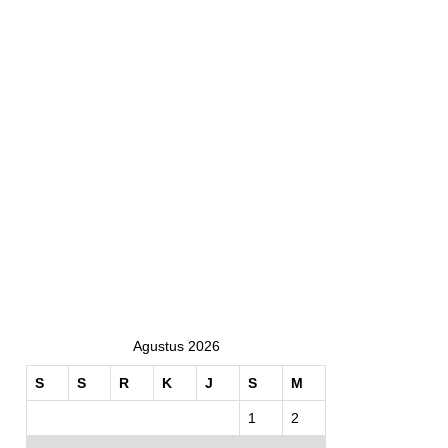
Agustus 2026
S
S
R
K
J
S
M
1
2