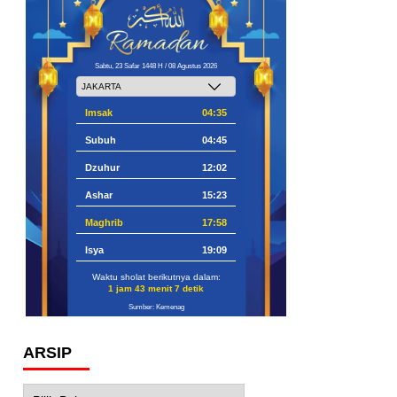
Sabtu, 23 Safar 1448 H / 08 Agustus 2026
Imsak
04:35
Subuh
04:45
Dzuhur
12:02
Ashar
15:23
Maghrib
17:58
Isya
19:09
Waktu sholat berikutnya dalam:
1 jam 43 menit 6 detik
Sumber: Kemenag
ARSIP
Arsip