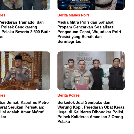
lres
Berita Mabes Polri
eredaran Tramadol dan
Media Mitra Polri dan Sahabat
 Polsek Cengkareng
Propam Gencarkan Sosialisasi
Pelaku Beserta 2.500 Butir
Pengaduan Cepat, Wujudkan Polri
as
Presisi yang Bersih dan
Berintegritas
lres
Berita Polres
bar Jumat, Kapolres Metro
Berkedok Jual Sembako dan
Barat Serukan Persatuan:
Warung Kopi, Peredaran Obat Keras
lisi adalah Amar Ma’ruf
Ilegal di Kalideres Dibongkar Polisi,
kar
Polsek Kalideres Amankan 2 Orang
Pelaku