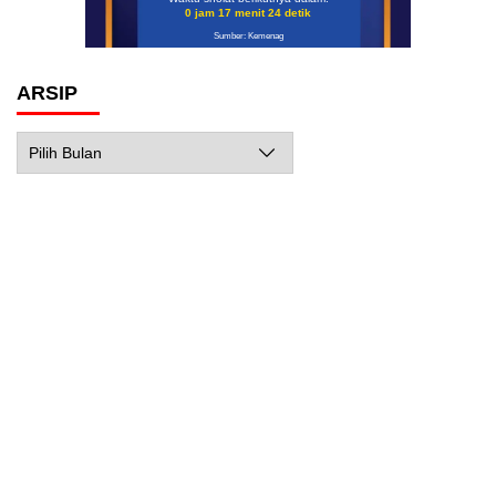
0 jam 17 menit 23 detik
Sumber: Kemenag
ARSIP
Arsip