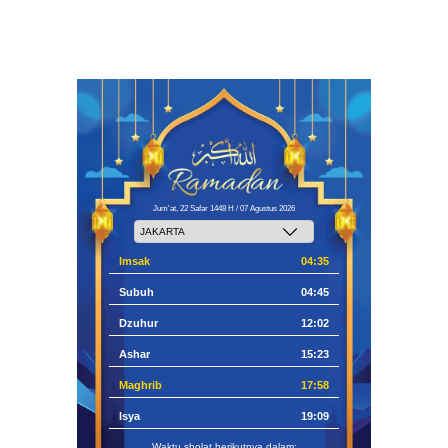
Jum'at, 22 Safar 1448 H / 07 Agustus 2026
Imsak
04:35
Subuh
04:45
Dzuhur
12:02
Ashar
15:23
Maghrib
17:58
Isya
19:09
Waktu sholat berikutnya dalam: