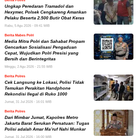
Berita Polres
Ungkap Peredaran Tramadol dan
Hexymer, Polsek Cengkareng Amankan
Pelaku Beserta 2.500 Butir Obat Keras
Rabu, 5 Agu 2026 - 09:41 WIB
Berita Mabes Polri
Media Mitra Polri dan Sahabat Propam
Gencarkan Sosialisasi Pengaduan
Cepat, Wujudkan Polri Presisi yang
Bersih dan Berintegritas
Minggu, 2 Agu 2026 - 21:55 WIB
Berita Polres
Cek Langsung ke Lokasi, Polisi Tidak
Temukan Perakitan Handphone
Rekondisi Ilegal di Ruko 1000
Jumat, 31 Jul 2026 - 16:01 WIB
Berita Polres
Dari Mimbar Jumat, Kapolres Metro
Jakarta Barat Serukan Persatuan: Tugas
Polisi adalah Amar Ma’ruf Nahi Munkar
Jumat, 31 Jul 2026 - 16:00 WIB