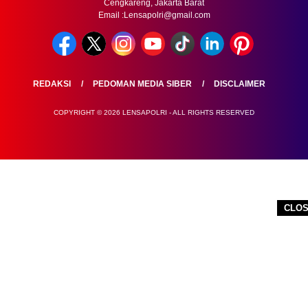
Cengkareng, Jakarta Barat
Email :Lensapolri@gmail.com
REDAKSI
PEDOMAN MEDIA SIBER
DISCLAIMER
COPYRIGHT © 2026 LENSAPOLRI - ALL RIGHTS RESERVED
CLO