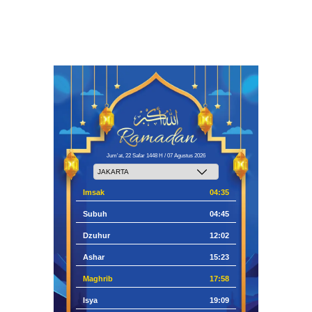
Jum'at, 22 Safar 1448 H / 07 Agustus 2026
Imsak
04:35
Subuh
04:45
Dzuhur
12:02
Ashar
15:23
Maghrib
17:58
Isya
19:09