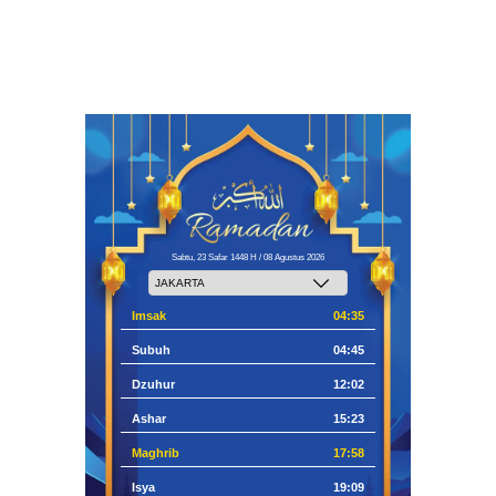
Sabtu, 23 Safar 1448 H / 08 Agustus 2026
Imsak
04:35
Subuh
04:45
Dzuhur
12:02
Ashar
15:23
Maghrib
17:58
Isya
19:09