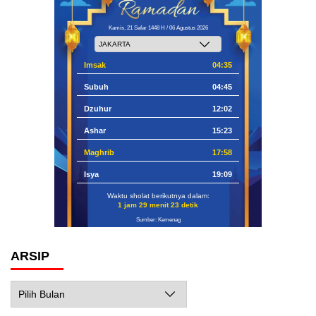
Kamis, 21 Safar 1448 H / 06 Agustus 2026
Imsak
04:35
Subuh
04:45
Dzuhur
12:02
Ashar
15:23
Maghrib
17:58
Isya
19:09
Waktu sholat berikutnya dalam:
1 jam 29 menit 22 detik
Sumber: Kemenag
ARSIP
Arsip