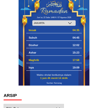
Jum'at, 22 Safar 1448 H / 07 Agustus 2026
Imsak
04:35
Subuh
04:45
Dzuhur
12:02
Ashar
15:23
Maghrib
17:58
Isya
19:09
Waktu sholat berikutnya dalam:
1 jam 46 menit 13 detik
Sumber: Kemenag
ARSIP
Arsip