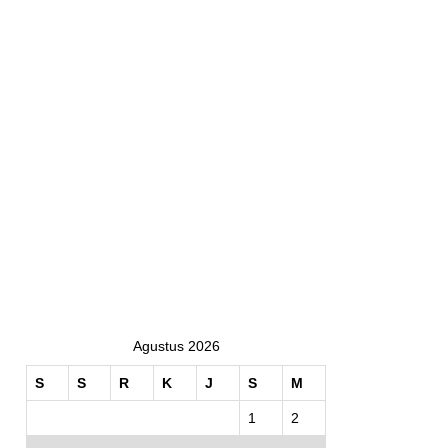
Agustus 2026
S
S
R
K
J
S
M
1
2