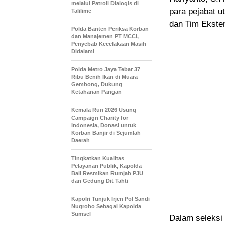
melalui Patroli Dialogis di
para pejabat u
Talilime
dan Tim Ekster
Polda Banten Periksa Korban
dan Manajemen PT MCCI,
Penyebab Kecelakaan Masih
Didalami
Polda Metro Jaya Tebar 37
Ribu Benih Ikan di Muara
Gembong, Dukung
Ketahanan Pangan
Kemala Run 2026 Usung
Campaign Charity for
Indonesia, Donasi untuk
Korban Banjir di Sejumlah
Daerah
Tingkatkan Kualitas
Pelayanan Publik, Kapolda
Bali Resmikan Rumjab PJU
dan Gedung Dit Tahti
Kapolri Tunjuk Irjen Pol Sandi
Nugroho Sebagai Kapolda
Sumsel
Dalam seleksi 