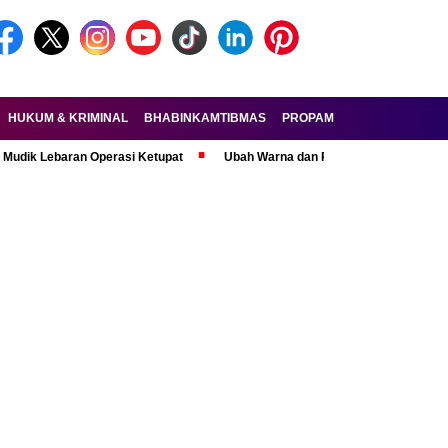
HUKUM & KRIMINAL
BHABINKAMTIBMAS
PROPAM
FORKOPIMDA
baran Operasi Ketupat
Ubah Warna dan Pasang Pelat Palsu, Pelaku Cur