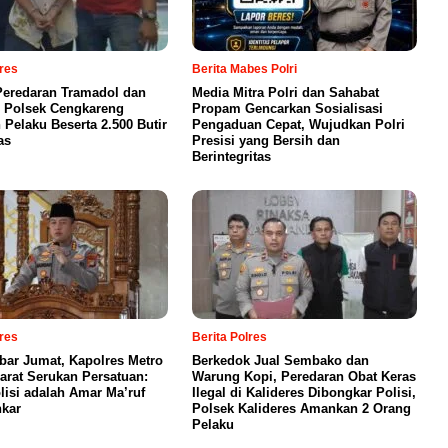
lres
Berita Mabes Polri
eredaran Tramadol dan
Media Mitra Polri dan Sahabat
 Polsek Cengkareng
Propam Gencarkan Sosialisasi
Pelaku Beserta 2.500 Butir
Pengaduan Cepat, Wujudkan Polri
as
Presisi yang Bersih dan
Berintegritas
lres
Berita Polres
bar Jumat, Kapolres Metro
Berkedok Jual Sembako dan
Barat Serukan Persatuan:
Warung Kopi, Peredaran Obat Keras
lisi adalah Amar Ma’ruf
Ilegal di Kalideres Dibongkar Polisi,
kar
Polsek Kalideres Amankan 2 Orang
Pelaku