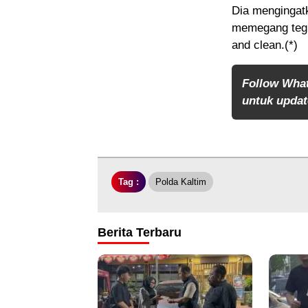
Dia mengingatk
memegang tegu
and clean.(*)
Follow Wha
untuk update
Tag :
Polda Kaltim
Berita Terbaru