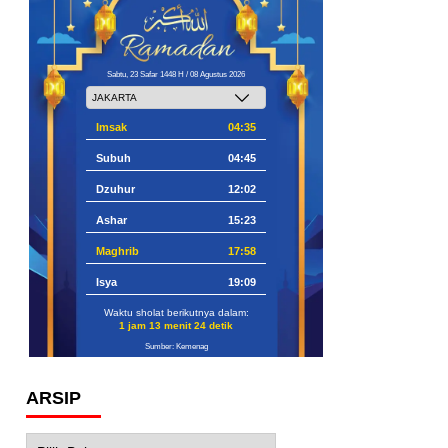
Sabtu, 23 Safar 1448 H / 08 Agustus 2026
Imsak
04:35
Subuh
04:45
Dzuhur
12:02
Ashar
15:23
Maghrib
17:58
Isya
19:09
Waktu sholat berikutnya dalam:
1 jam 13 menit 23 detik
Sumber: Kemenag
ARSIP
Arsip