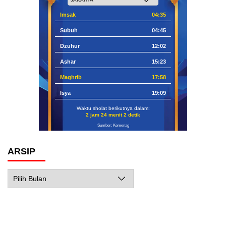
Imsak
04:35
Subuh
04:45
Dzuhur
12:02
Ashar
15:23
Maghrib
17:58
Isya
19:09
Waktu sholat berikutnya dalam:
2 jam 24 menit 1 detik
Sumber: Kemenag
ARSIP
Arsip