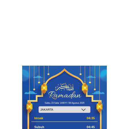
Sabtu, 23 Safar 1448 H / 08 Agustus 2026
Imsak
04:35
Subuh
04:45