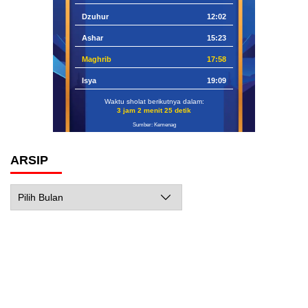
Dzuhur
12:02
Ashar
15:23
Maghrib
17:58
Isya
19:09
Waktu sholat berikutnya dalam:
3 jam 2 menit 24 detik
Sumber: Kemenag
ARSIP
Arsip