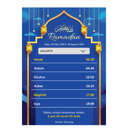
Sabtu, 23 Safar 1448 H / 08 Agustus 2026
Imsak
04:35
Subuh
04:45
Dzuhur
12:02
Ashar
15:23
Maghrib
17:58
Isya
19:09
Waktu sholat berikutnya dalam:
2 jam 43 menit 32 detik
Sumber: Kemenag