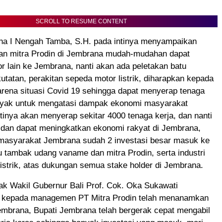
SCROLL TO RESUME CONTENT
na I Nengah Tamba, S.H. pada intinya menyampaikan
an mitra Prodin di Jembrana mudah-mudahan dapat
or lain ke Jembrana, nanti akan ada peletakan batu
utatan, perakitan sepeda motor listrik, diharapkan kepada
arena situasi Covid 19 sehingga dapat menyerap tenaga
nyak untuk mengatasi dampak ekonomi masyarakat
inya akan menyerap sekitar 4000 tenaga kerja, dan nanti
 dan dapat meningkatkan ekonomi rakyat di Jembrana,
 masyarakat Jembrana sudah 2 investasi besar masuk ke
 tambak udang vaname dan mitra Prodin, serta industri
istrik, atas dukungan semua stake holder di Jembrana.
k Wakil Gubernur Bali Prof. Cok. Oka Sukawati
 kepada managemen PT Mitra Prodin telah menanamkan
embrana, Bupati Jembrana telah bergerak cepat mengabil