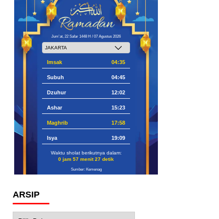
Jum'at, 22 Safar 1448 H / 07 Agustus 2026
Imsak
04:35
Subuh
04:45
Dzuhur
12:02
Ashar
15:23
Maghrib
17:58
Isya
19:09
Waktu sholat berikutnya dalam:
0 jam 57 menit 26 detik
Sumber: Kemenag
ARSIP
Arsip