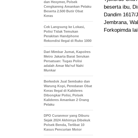
dan Hexymer, Polsek
beserta ibu, D
Cengkareng Amankan Pelaku
Beserta 2.500 Butir Obat
Dandim 1617/J
Keras
Jembrana, Wak
Cek Langsung ke Lokasi,
Forkopimda la
Polisi Tidak Temukan
Perakitan Handphone
Rekondisi Ilegal di Ruko 1000
Dari Mimbar Jumat, Kapolres
Metro Jakarta Barat Serukan
Persatuan: Tugas Polisi
adalah Amar Ma’ruf Nahi
Munkar
Berkedok Jual Sembako dan
Warung Kopi, Peredaran Obat
Keras Ilegal di Kalideres
Dibongkar Polisi, Polsek
Kalideres Amankan 2 Orang
Pelaku
DPO Curanmor yang Diburu
Sejak 2024 Akhirnya Dibekuk
Polsek Benda, Terlibat 10
Kasus Pencurian Motor