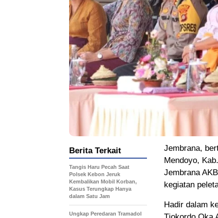
Jembrana, bert
Berita Terkait
Mendoyo, Kab.
Tangis Haru Pecah Saat
Jembrana AKBP 
Polsek Kebon Jeruk
Kembalikan Mobil Korban,
kegiatan pelet
Kasus Terungkap Hanya
dalam Satu Jam
Hadir dalam ke
Ungkap Peredaran Tramadol
Tjokordo Oka 