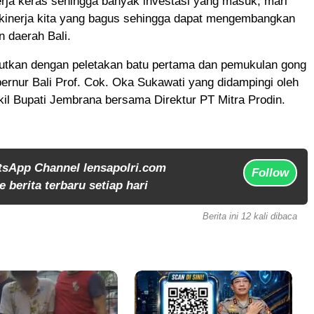
rja keras sehingga banyak investasi yang masuk, mari
n kinerja kita yang bagus sehingga dapat mengembangkan
 daerah Bali.
njutkan dengan peletakan batu pertama dan pemukulan gong
ernur Bali Prof. Cok. Oka Sukawati yang didampingi oleh
il Bupati Jembrana bersama Direktur PT Mitra Prodin.
tsApp Channel lensapolri.com
Follow
 berita terbaru setiap hari
Berita ini 12 kali dibaca