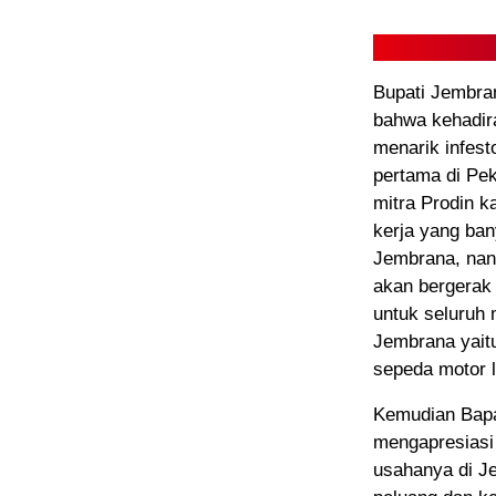
Bupati Jembra
bahwa kehadir
menarik infest
pertama di Pek
mitra Prodin k
kerja yang ba
Jembrana, nant
akan bergerak
untuk seluruh
Jembrana yaitu
sepeda motor l
Kemudian Bapa
mengapresiasi
usahanya di J