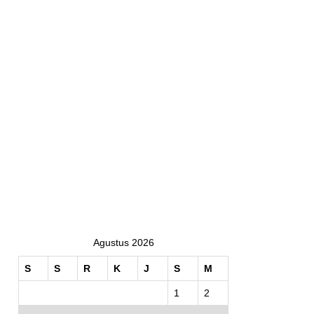
Agustus 2026
S
S
R
K
J
S
M
1
2