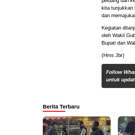
peluang dan ke
kita tunjukka
dan memajukan
Kegiatan dila
oleh Wakil Gub
Bupati dan Wak
(Hms Jbr)
Follow Wha
untuk update
Berita Terbaru