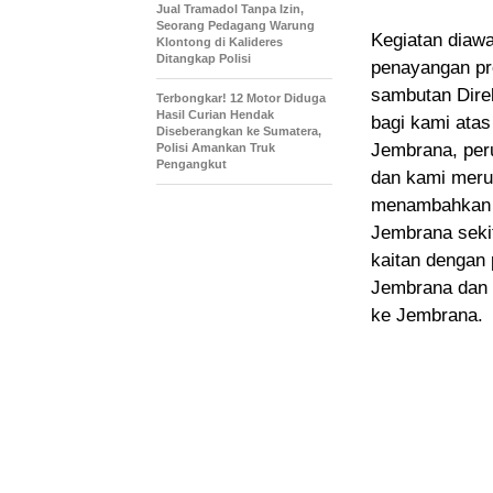
Jual Tramadol Tanpa Izin,
Seorang Pedagang Warung
Kegiatan diawa
Klontong di Kalideres
Ditangkap Polisi
penayangan pro
sambutan Dire
Terbongkar! 12 Motor Diduga
Hasil Curian Hendak
bagi kami atas
Diseberangkan ke Sumatera,
Jembrana, per
Polisi Amankan Truk
Pengangkut
dan kami merup
menambahkan 50
Jembrana sekit
kaitan dengan 
Jembrana dan 
ke Jembrana.