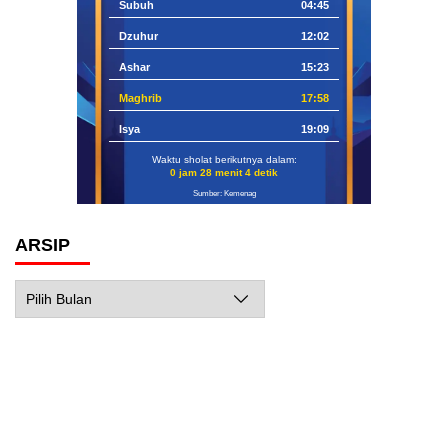
Subuh
04:45
Dzuhur
12:02
Ashar
15:23
Maghrib
17:58
Isya
19:09
Waktu sholat berikutnya dalam:
0 jam 28 menit 3 detik
Sumber: Kemenag
ARSIP
Arsip