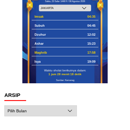
Sabtu, 23 Safar 1448 H / 08 Agustus 2026
Imsak
04:35
Subuh
04:45
Dzuhur
12:02
Ashar
15:23
Maghrib
17:58
Isya
19:09
Waktu sholat berikutnya dalam:
1 jam 28 menit 16 detik
Sumber: Kemenag
ARSIP
Arsip