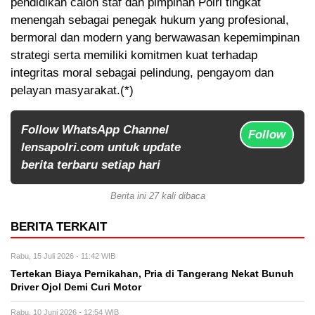
pendidikan calon staf dan pimpinan Polri tingkat
menengah sebagai penegak hukum yang profesional,
bermoral dan modern yang berwawasan kepemimpinan
strategi serta memiliki komitmen kuat terhadap
integritas moral sebagai pelindung, pengayom dan
pelayan masyarakat.(*)
Follow WhatsApp Channel
Follow
lensapolri.com untuk update
berita terbaru setiap hari
Berita ini 27 kali dibaca
BERITA TERKAIT
Rabu, 15 Juli 2026 - 11:42 WIB
Tertekan Biaya Pernikahan, Pria di Tangerang Nekat Bunuh
Driver Ojol Demi Curi Motor
Rabu, 10 Juni 2026 - 12:54 WIB