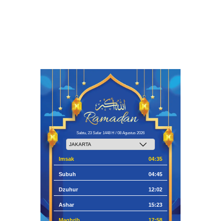
Sabtu, 23 Safar 1448 H / 08 Agustus 2026
Imsak
04:35
Subuh
04:45
Dzuhur
12:02
Ashar
15:23
Maghrib
17:58