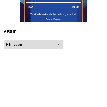
Isya
19:09
Tidak ada waktu sholat berikutnya hari ini.
Sumber: Kemenag
ARSIP
Arsip