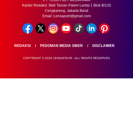
PT. TUJUH NET MEDIATAMA
Kantor Redaksi: Mall Taman Palem Lantai 1 Blok B/120
Cengkareng, Jakarta Barat
Email :Lensapolri@gmail.com
REDAKSI
PEDOMAN MEDIA SIBER
DISCLAIMER
COPYRIGHT © 2026 LENSAPOLRI - ALL RIGHTS RESERVED