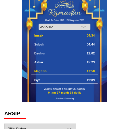
Ahad, 24 Safar 1448 H / 09 Agustus 2026
Imsak
04:34
Subuh
04:44
Dzuhur
12:02
Ashar
15:23
Maghrib
17:58
Isya
19:09
Waktu sholat berikutnya dalam:
0 jam 27 menit 27 detik
Sumber: Kemenag
ARSIP
Arsip