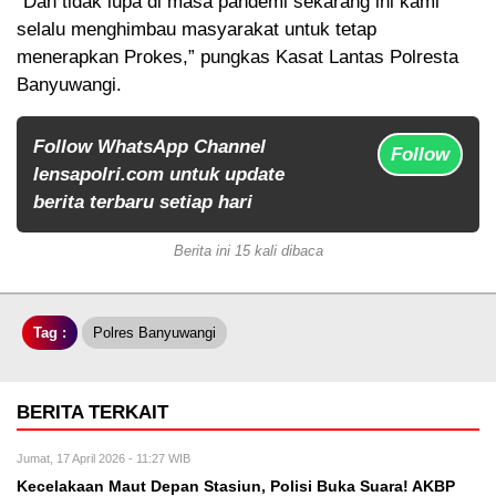
“Dan tidak lupa di masa pandemi sekarang ini kami
selalu menghimbau masyarakat untuk tetap
menerapkan Prokes,” pungkas Kasat Lantas Polresta
Banyuwangi.
Follow WhatsApp Channel
Follow
lensapolri.com untuk update
berita terbaru setiap hari
Berita ini 15 kali dibaca
Tag :
Polres Banyuwangi
BERITA TERKAIT
Jumat, 17 April 2026 - 11:27 WIB
Kecelakaan Maut Depan Stasiun, Polisi Buka Suara! AKBP