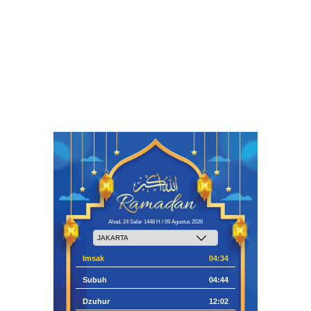
Ahad, 24 Safar 1448 H / 09 Agustus 2026
Imsak
04:34
Subuh
04:44
Dzuhur
12:02