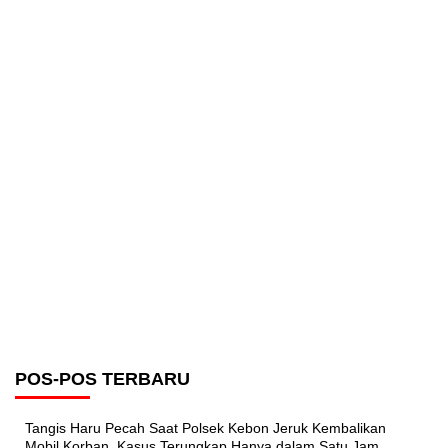
POS-POS TERBARU
Tangis Haru Pecah Saat Polsek Kebon Jeruk Kembalikan
Mobil Korban, Kasus Terungkap Hanya dalam Satu Jam