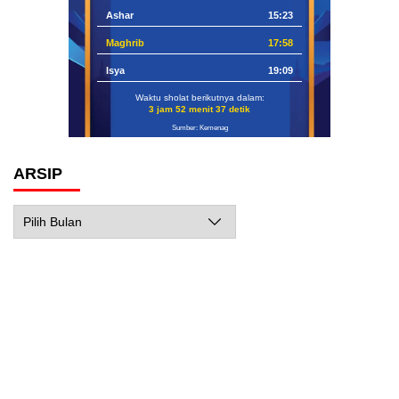
Ashar
15:23
Maghrib
17:58
Isya
19:09
Waktu sholat berikutnya dalam:
3 jam 52 menit 36 detik
Sumber: Kemenag
ARSIP
Arsip