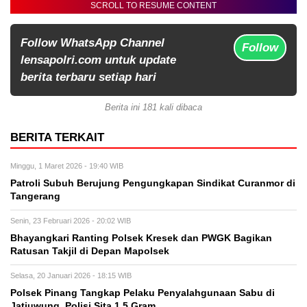
SCROLL TO RESUME CONTENT
Follow WhatsApp Channel
Follow
lensapolri.com untuk update
berita terbaru setiap hari
Berita ini 181 kali dibaca
BERITA TERKAIT
Minggu, 1 Maret 2026 - 19:40 WIB
Patroli Subuh Berujung Pengungkapan Sindikat Curanmor di
Tangerang
Senin, 23 Februari 2026 - 20:02 WIB
Bhayangkari Ranting Polsek Kresek dan PWGK Bagikan
Ratusan Takjil di Depan Mapolsek
Selasa, 20 Januari 2026 - 18:15 WIB
Polsek Pinang Tangkap Pelaku Penyalahgunaan Sabu di
Jatiuwung, Polisi Sita 1,5 Gram