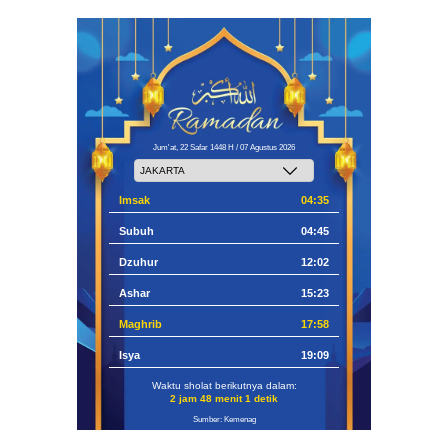
Jum'at, 22 Safar 1448 H / 07 Agustus 2026
Imsak
04:35
Subuh
04:45
Dzuhur
12:02
Ashar
15:23
Maghrib
17:58
Isya
19:09
Waktu sholat berikutnya dalam:
2 jam 48 menit 0 detik
Sumber: Kemenag