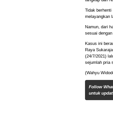
Tidak berhenti
melayangkan l
Namun, dari h
sesuai dengan 
Kasus ini bera
Raya Sukaraja
(24/7/2021) l
sejumlah pria 
(Wahyu Widod
Follow Wha
untuk update