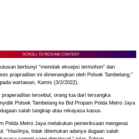
SCROLL TO RESUME CONTENT
 putusan berbunyi “menolak eksepsi termohon” dan
ses prapradilan ini dimenangkan oleh Polsek Tambelang,”
epada wartawan, Kamis (3/2/2022).
 praperadilan tersebut, orang tua dari tersangka
nyidik Polsek Tambelang ke Bid Propam Polda Metro Jaya
 dugaan salah tangkap atau rekayasa kasus.
am Polda Metro Jaya melakukan pemeriksaan mengenai
ut. “Hasilnya, tidak ditemukan adanya dugaan salah
kayasa seperti yang dimaksud,” jelas Zulpan.