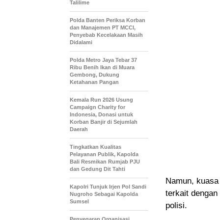
Talilime
Polda Banten Periksa Korban
dan Manajemen PT MCCI,
Penyebab Kecelakaan Masih
Didalami
Polda Metro Jaya Tebar 37
Ribu Benih Ikan di Muara
Gembong, Dukung
Ketahanan Pangan
Kemala Run 2026 Usung
Campaign Charity for
Indonesia, Donasi untuk
Korban Banjir di Sejumlah
Daerah
Tingkatkan Kualitas
Pelayanan Publik, Kapolda
Bali Resmikan Rumjab PJU
dan Gedung Dit Tahti
Namun, kuasa 
Kapolri Tunjuk Irjen Pol Sandi
terkait denga
Nugroho Sebagai Kapolda
Sumsel
polisi.
Penyegaran Organisasi,