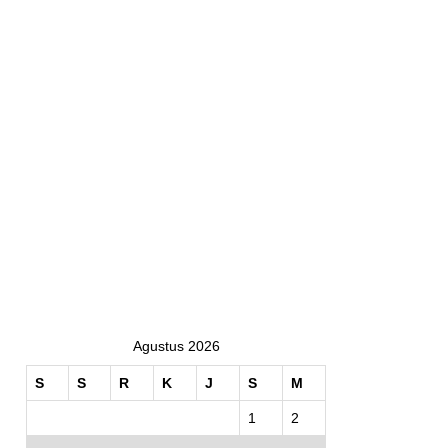
Agustus 2026
S
S
R
K
J
S
M
1
2