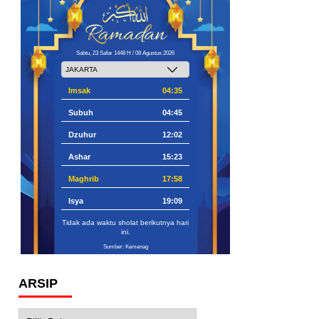
Sabtu, 23 Safar 1448 H / 08 Agustus 2026
Imsak
04:35
Subuh
04:45
Dzuhur
12:02
Ashar
15:23
Maghrib
17:58
Isya
19:09
Tidak ada waktu sholat berikutnya hari
ini.
Sumber: Kemenag
ARSIP
Arsip