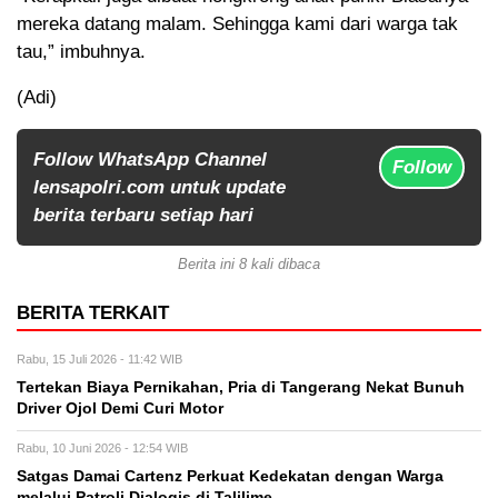
mereka datang malam. Sehingga kami dari warga tak
tau,” imbuhnya.
(Adi)
Follow WhatsApp Channel
Follow
lensapolri.com untuk update
berita terbaru setiap hari
Berita ini 8 kali dibaca
BERITA TERKAIT
Rabu, 15 Juli 2026 - 11:42 WIB
Tertekan Biaya Pernikahan, Pria di Tangerang Nekat Bunuh
Driver Ojol Demi Curi Motor
Rabu, 10 Juni 2026 - 12:54 WIB
Satgas Damai Cartenz Perkuat Kedekatan dengan Warga
melalui Patroli Dialogis di Talilime