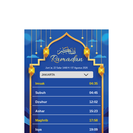
Jum'at, 22 Safar 1448 H / 07 Agustus 2026
Imsak
04:35
Subuh
04:45
Dzuhur
12:02
Ashar
15:23
Maghrib
17:58
Isya
19:09