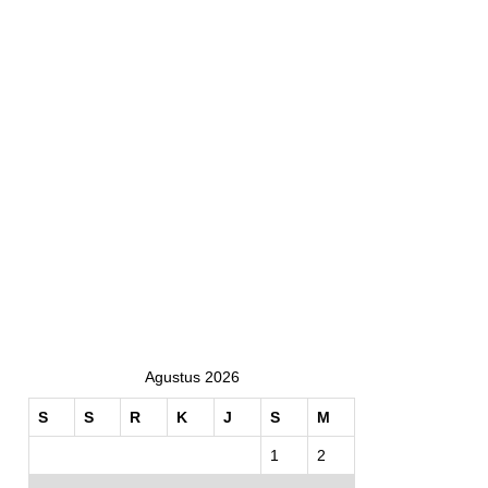
Agustus 2026
S
S
R
K
J
S
M
1
2