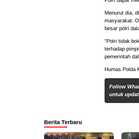
Polri dapat men
Menurut dia, d
masyarakat. Ol
besar polri da
“Polri tidak bo
terhadap pimp
pemerintah da
Humas Polda K
Follow Wha
untuk update
Berita Terbaru