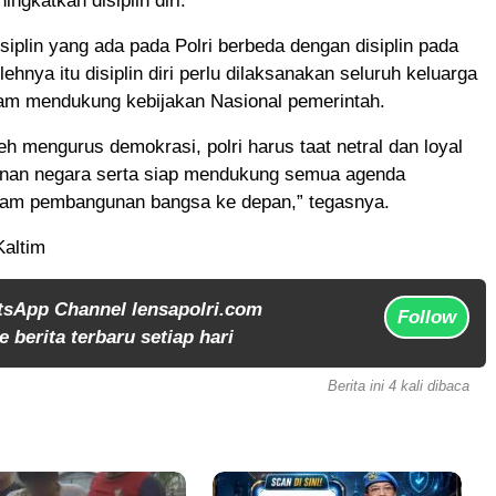
ingkatkan disiplin diri.
isiplin yang ada pada Polri berbeda dengan disiplin pada
ehnya itu disiplin diri perlu dilaksanakan seluruh keluarga
lam mendukung kebijakan Nasional pemerintah.
leh mengurus demokrasi, polri harus taat netral dan loyal
inan negara serta siap mendukung semua agenda
lam pembangunan bangsa ke depan,” tegasnya.
altim
tsApp Channel lensapolri.com
Follow
 berita terbaru setiap hari
Berita ini 4 kali dibaca