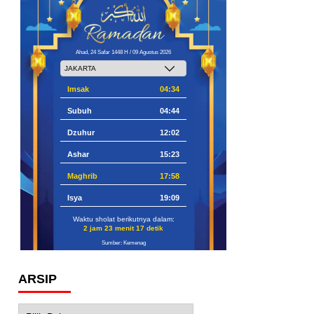
Ahad, 24 Safar 1448 H / 09 Agustus 2026
Imsak
04:34
Subuh
04:44
Dzuhur
12:02
Ashar
15:23
Maghrib
17:58
Isya
19:09
Waktu sholat berikutnya dalam:
2 jam 23 menit 16 detik
Sumber: Kemenag
ARSIP
Arsip