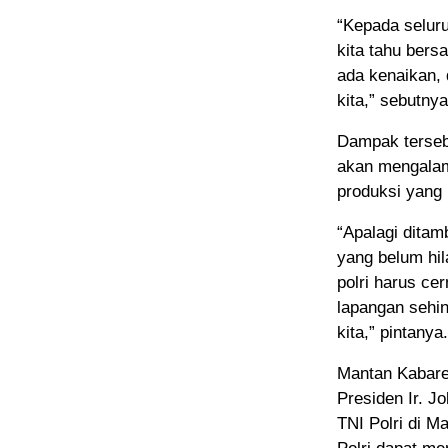
“Kepada seluru
kita tahu bers
ada kenaikan, 
kita,” sebutnya
Dampak tersebu
akan mengalam
produksi yang
“Apalagi dita
yang belum hil
polri harus ce
lapangan sehi
kita,” pintanya.
Mantan Kabare
Presiden Ir. Jo
TNI Polri di M