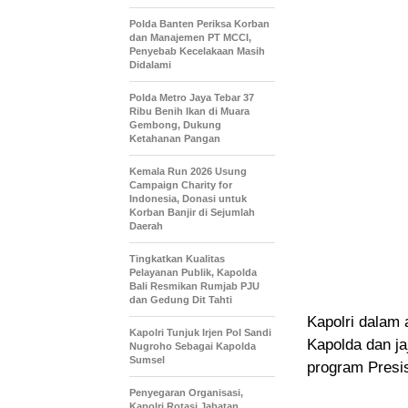
Polda Banten Periksa Korban
dan Manajemen PT MCCI,
Penyebab Kecelakaan Masih
Didalami
Polda Metro Jaya Tebar 37
Ribu Benih Ikan di Muara
Gembong, Dukung
Ketahanan Pangan
Kemala Run 2026 Usung
Campaign Charity for
Indonesia, Donasi untuk
Korban Banjir di Sejumlah
Daerah
Tingkatkan Kualitas
Pelayanan Publik, Kapolda
Bali Resmikan Rumjab PJU
dan Gedung Dit Tahti
Kapolri dalam
Kapolri Tunjuk Irjen Pol Sandi
Kapolda dan j
Nugroho Sebagai Kapolda
Sumsel
program Presis
Penyegaran Organisasi,
Kapolri Rotasi Jabatan