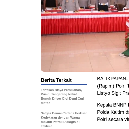
BALIKPAPAN- P
Berita Terkait
(Rapim) Polri 
Tertekan Biaya Pernikahan,
Listyo Sigit P
Pria di Tangerang Nekat
Bunuh Driver Ojol Demi Curi
Motor
Kepala BNNP K
Polda Kaltim d
Satgas Damai Cartenz Perkuat
Kedekatan dengan Warga
Polri secara v
melalui Patroli Dialogis di
Talilime