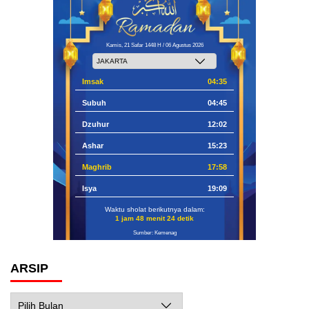
Kamis, 21 Safar 1448 H / 06 Agustus 2026
Imsak
04:35
Subuh
04:45
Dzuhur
12:02
Ashar
15:23
Maghrib
17:58
Isya
19:09
Waktu sholat berikutnya dalam:
1 jam 48 menit 23 detik
Sumber: Kemenag
ARSIP
Arsip