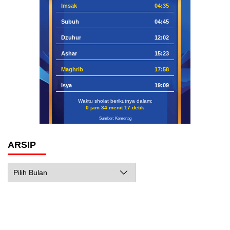
Imsak
04:35
Subuh
04:45
Dzuhur
12:02
Ashar
15:23
Maghrib
17:58
Isya
19:09
Waktu sholat berikutnya dalam:
0 jam 34 menit 16 detik
Sumber: Kemenag
ARSIP
Arsip