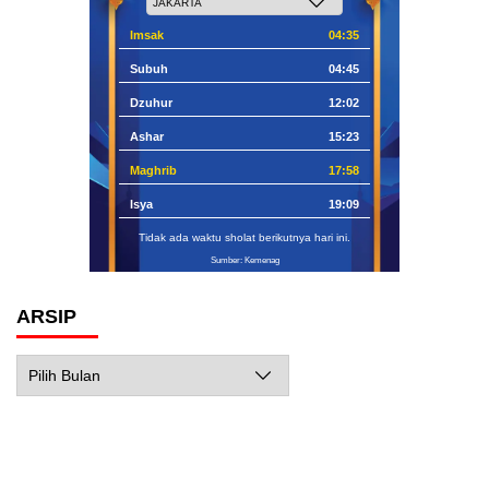
Imsak
04:35
Subuh
04:45
Dzuhur
12:02
Ashar
15:23
Maghrib
17:58
Isya
19:09
Tidak ada waktu sholat berikutnya hari ini.
Sumber: Kemenag
ARSIP
Arsip