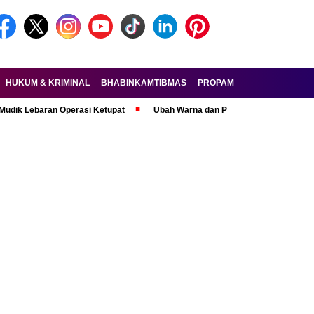
HUKUM & KRIMINAL
BHABINKAMTIBMAS
PROPAM
FORKOPIMDA
baran Operasi Ketupat
Ubah Warna dan Pasang Pelat Palsu, Pelaku Cur