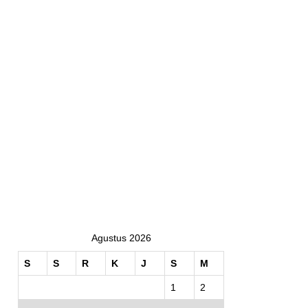
Agustus 2026
S
S
R
K
J
S
M
1
2