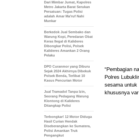
Dari Mimbar Jumat, Kapolres
Metro Jakarta Barat Serukan
Persatuan: Tugas Polisi
adalah Amar Ma’ruf Nahi
Munkar
Berkedok Jual Sembako dan
Warung Kopi, Peredaran Obat
Keras Ilegal di Kalideres
Dibongkar Polisi, Polsek
Kalideres Amankan 2 Orang
Pelaku
DPO Curanmor yang Diburu
“Pembagian na
Sejak 2024 Akhirnya Dibekuk
Polsek Benda, Terlibat 10
Polres Lubukli
Kasus Pencurian Motor
sesama untuk 
Jual Tramadol Tanpa Izin,
khususnya vari
Seorang Pedagang Warung
Klontong di Kalideres
Ditangkap Polisi
Terbongkar! 12 Motor Diduga
Hasil Curian Hendak
Diseberangkan ke Sumatera,
Polisi Amankan Truk
Pengangkut