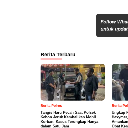
Follow Wha
untuk update
Berita Terbaru
Berita Polres
Berita Po
Tangis Haru Pecah Saat Polsek
Ungkap P
Kebon Jeruk Kembalikan Mobil
Hexymer,
Korban, Kasus Terungkap Hanya
Amankan 
dalam Satu Jam
Obat Ker