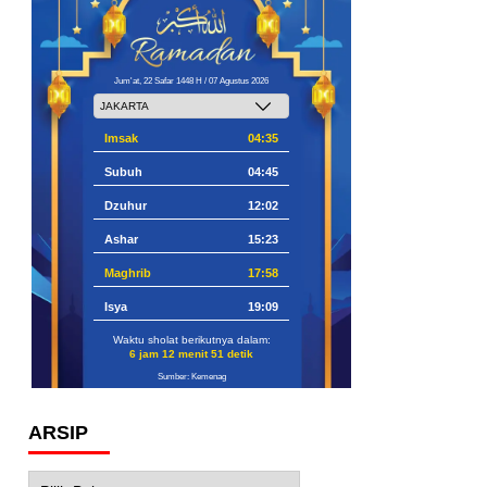
Jum'at, 22 Safar 1448 H / 07 Agustus 2026
Imsak
04:35
Subuh
04:45
Dzuhur
12:02
Ashar
15:23
Maghrib
17:58
Isya
19:09
Waktu sholat berikutnya dalam:
6 jam 12 menit 50 detik
Sumber: Kemenag
ARSIP
Arsip