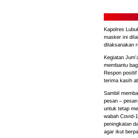
Kapolres Lubu
masker ini di
dilaksanakan r
Kegiatan Jum’a
membantu bagi
Respon positi
terima kasih a
Sambil membag
pesan – pesan
untuk tetap m
wabah Covid-19
peningkatan d
agar ikut berp