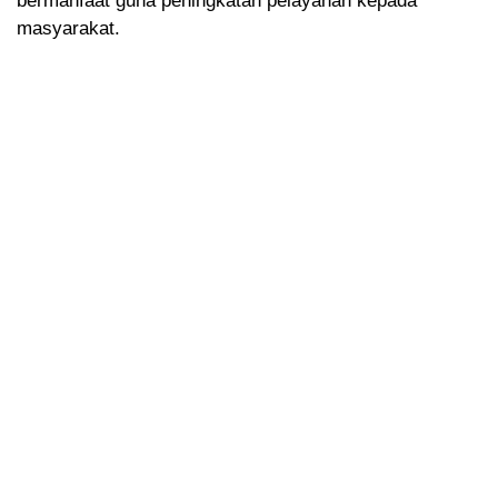
bermanfaat guna peningkatan pelayanan kepada
masyarakat.