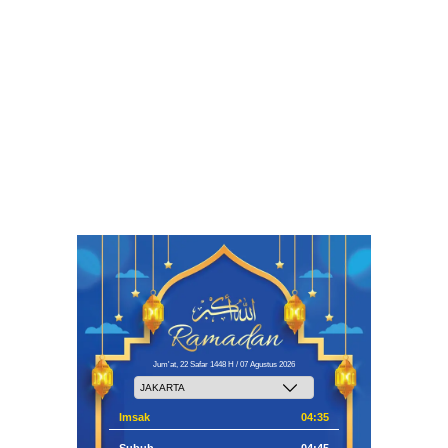
Jum'at, 22 Safar 1448 H / 07 Agustus 2026
Imsak
04:35
Subuh
04:45