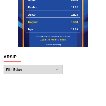
Dzuhur
12:02
Ashar
15:23
Maghrib
17:58
Isya
19:09
Waktu sholat berikutnya dalam:
1 jam 33 menit 6 detik
Sumber: Kemenag
ARSIP
Arsip