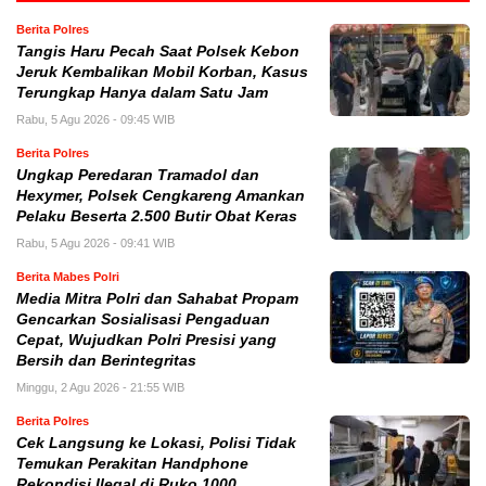
Berita Polres
Tangis Haru Pecah Saat Polsek Kebon
Jeruk Kembalikan Mobil Korban, Kasus
Terungkap Hanya dalam Satu Jam
Rabu, 5 Agu 2026 - 09:45 WIB
Berita Polres
Ungkap Peredaran Tramadol dan
Hexymer, Polsek Cengkareng Amankan
Pelaku Beserta 2.500 Butir Obat Keras
Rabu, 5 Agu 2026 - 09:41 WIB
Berita Mabes Polri
Media Mitra Polri dan Sahabat Propam
Gencarkan Sosialisasi Pengaduan
Cepat, Wujudkan Polri Presisi yang
Bersih dan Berintegritas
Minggu, 2 Agu 2026 - 21:55 WIB
Berita Polres
Cek Langsung ke Lokasi, Polisi Tidak
Temukan Perakitan Handphone
Rekondisi Ilegal di Ruko 1000