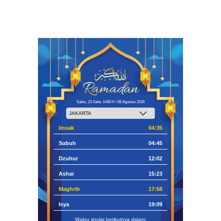
Sabtu, 23 Safar 1448 H / 08 Agustus 2026
Imsak
04:35
Subuh
04:45
Dzuhur
12:02
Ashar
15:23
Maghrib
17:58
Isya
19:09
Waktu sholat berikutnya dalam: