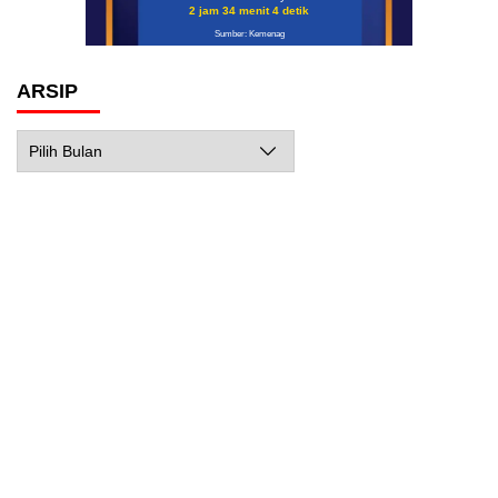
2 jam 34 menit 3 detik
Sumber: Kemenag
ARSIP
Arsip