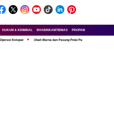
HUKUM & KRIMINAL
BHABINKAMTIBMAS
PROPAM
FORKOPIMDA
i Ketupat
Ubah Warna dan Pasang Pelat Palsu, Pelaku Curanmor R6 Dit