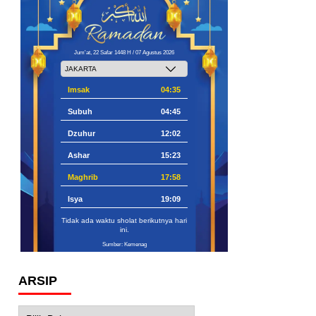
Jum'at, 22 Safar 1448 H / 07 Agustus 2026
Imsak
04:35
Subuh
04:45
Dzuhur
12:02
Ashar
15:23
Maghrib
17:58
Isya
19:09
Tidak ada waktu sholat berikutnya hari
ini.
Sumber: Kemenag
ARSIP
Arsip