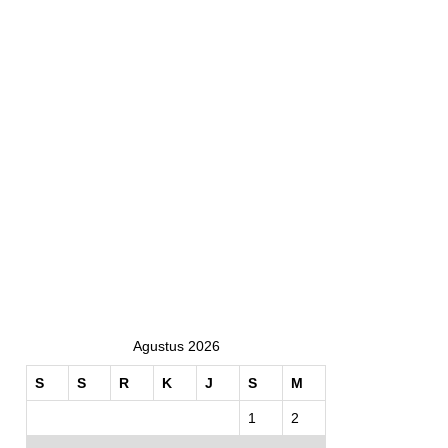
Agustus 2026
S
S
R
K
J
S
M
1
2