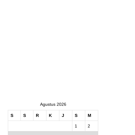
Agustus 2026
S
S
R
K
J
S
M
1
2