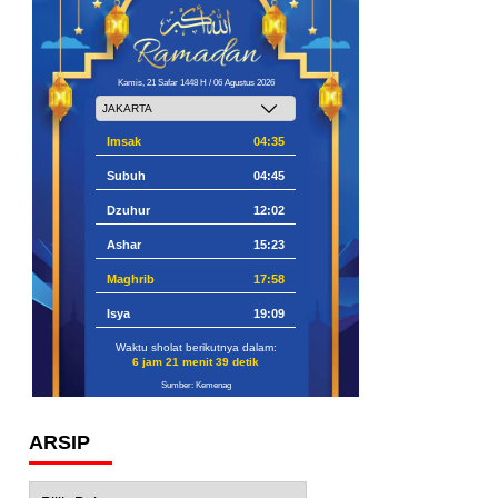
Kamis, 21 Safar 1448 H / 06 Agustus 2026
Imsak
04:35
Subuh
04:45
Dzuhur
12:02
Ashar
15:23
Maghrib
17:58
Isya
19:09
Waktu sholat berikutnya dalam:
6 jam 21 menit 38 detik
Sumber: Kemenag
ARSIP
Arsip