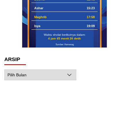
Ashar
15:23
Maghrib
17:58
Isya
19:09
Waktu sholat berikutnya dalam:
4 jam 45 menit 25 detik
Sumber: Kemenag
ARSIP
Arsip