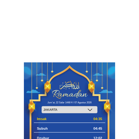
Jum'at, 22 Safar 1448 H / 07 Agustus 2026
Imsak
04:35
Subuh
04:45
Dzuhur
12:02