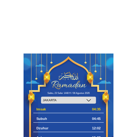
Sabtu, 23 Safar 1448 H / 08 Agustus 2026
Imsak
04:35
Subuh
04:45
Dzuhur
12:02