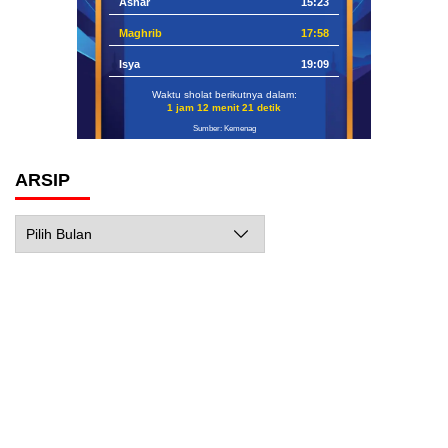
Ashar
15:23
Maghrib
17:58
Isya
19:09
Waktu sholat berikutnya dalam:
1 jam 12 menit 20 detik
Sumber: Kemenag
ARSIP
Arsip