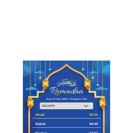
Ahad, 24 Safar 1448 H / 09 Agustus 2026
Imsak
04:34
Subuh
04:44