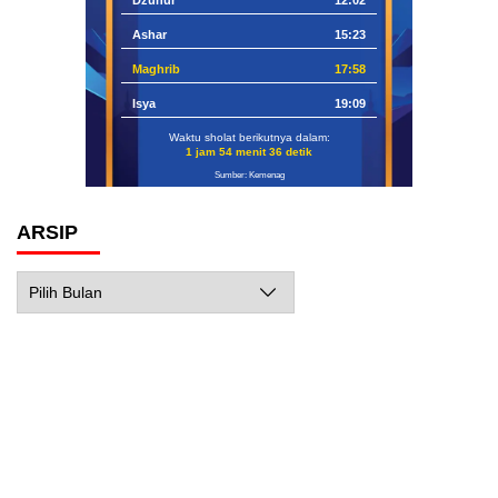
Dzuhur
12:02
Ashar
15:23
Maghrib
17:58
Isya
19:09
Waktu sholat berikutnya dalam:
1 jam 54 menit 35 detik
Sumber: Kemenag
ARSIP
Arsip