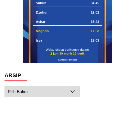
Subuh
04:45
Dzuhur
12:02
Ashar
15:23
Maghrib
17:58
Isya
19:09
Waktu sholat berikutnya dalam:
2 jam 39 menit 14 detik
Sumber: Kemenag
ARSIP
Arsip