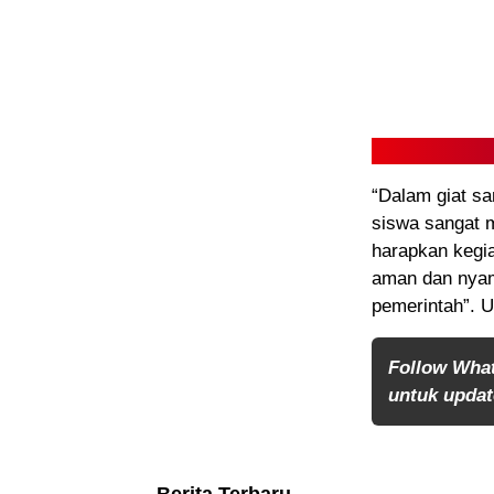
“Dalam giat sa
siswa sangat m
harapkan kegia
aman dan nyam
pemerintah”. 
Follow Wha
untuk update
Berita Terbaru