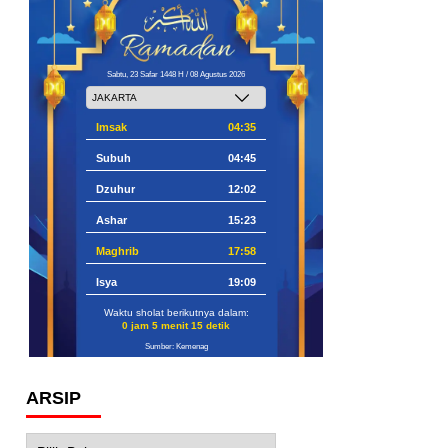
Sabtu, 23 Safar 1448 H / 08 Agustus 2026
Imsak
04:35
Subuh
04:45
Dzuhur
12:02
Ashar
15:23
Maghrib
17:58
Isya
19:09
Waktu sholat berikutnya dalam:
0 jam 5 menit 14 detik
Sumber: Kemenag
ARSIP
Arsip