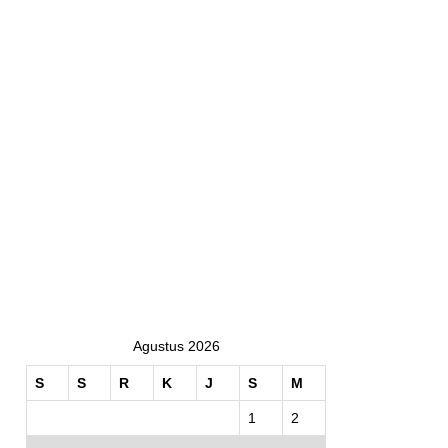
Agustus 2026
S
S
R
K
J
S
M
1
2