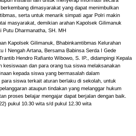
upun instansi lain untuk menyerap informasi secara
 berkembang dimasyarakat yang dapat menimbulkan
bmas, serta untuk menarik simpati agar Polri makin
ntai masyarakat, demikian arahan Kapolsek Gilimanuk
ti Putu Dharmanatha, SH. MH
han Kapolsek Gilimanuk, Bhabinkamtibmas Kelurahan
ptu I Nengah Artana, Bersama Babinsa Serda I Gede
Trantib Hendro Rafianto Wibowo, S. IP., didampingi Kepala
an kesiswaan dan para orang tua siswa melaksanakan
inaan kepada siswa yang bermasalah dalam
 para siswa terkait aturan berlaku di sekolah, untuk
 pelanggaran ataupun tindakan yang melanggar hukum
tan proses belajar mengajar dapat berjalan dengan baik.
22) pukul 10.30 wita s/d pukul 12.30 wita