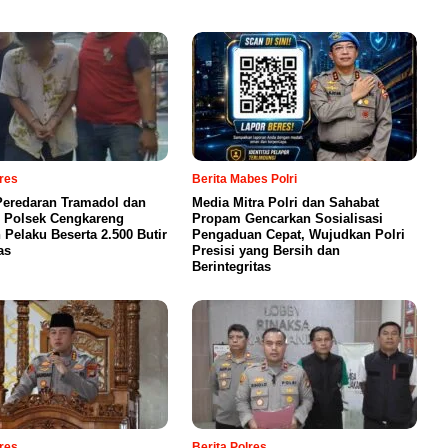
lres
Berita Mabes Polri
eredaran Tramadol dan
Media Mitra Polri dan Sahabat
 Polsek Cengkareng
Propam Gencarkan Sosialisasi
Pelaku Beserta 2.500 Butir
Pengaduan Cepat, Wujudkan Polri
as
Presisi yang Bersih dan
Berintegritas
lres
Berita Polres