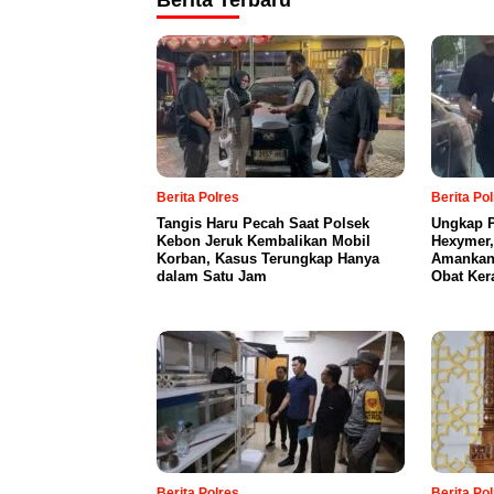
Berita Polres
Berita Po
Tangis Haru Pecah Saat Polsek
Ungkap P
Kebon Jeruk Kembalikan Mobil
Hexymer,
Korban, Kasus Terungkap Hanya
Amankan 
dalam Satu Jam
Obat Ker
Berita Polres
Berita Po