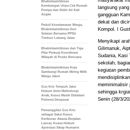
masyarakat ma
Bhabinkamtibmas
Kembangan Utara Cek Rumah
langsung yang
Pompa dan Debit Air Kali
gangguan Kamti
Angke
dekat dan dici
Peduli Keselamatan Warga,
Kompol. I Gus
Bhabinkamtibmas Duri
Selatan Bersama PPSU
Timbun Lubang Jalan
Menyikapi ara
Gilimanuk, Ai
Bhabinkamtibmas dan Tiga
Pilar Perkuat Koordinasi
Sudania, Kasi 
Wilayah di Posko Bencana
sekolah, bagi
Bhabinkamtibmas Koja
kegiatan pemb
Sambangi Rumah Miring Milik
Warga Jakut
mendisiplinkan
meminimalisir
Gus Kris Tempuh Jalur
Hukum demi Melindungi
sehingga krgia
Anak, Kasus Masih Didalami
Senin (28/3/20
Polresta Denpasar
Pemanggilan Gus Kris
sebagai Saksi Kasus
Keributan Akasia Berjalan
Lancar, Kuasa Hukum
Apresiasi Sikap Humanis